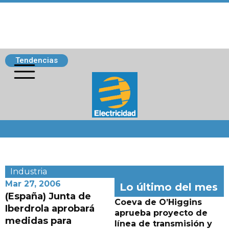
Tendencias
Siguenos
Industria
Mar 27, 2006
Lo último del mes
(España) Junta de
Coeva de O’Higgins
Iberdrola aprobará
aprueba proyecto de
medidas para
línea de transmisión y