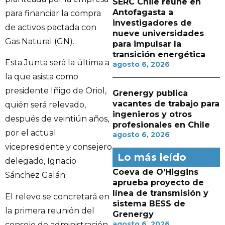
SERC Chile reúne en
Antofagasta a
para financiar la compra
investigadores de
de activos pactada con
nueve universidades
Gas Natural (GN).
para impulsar la
transición energética
Esta Junta será la última a
agosto 6, 2026
la que asista como
presidente Iñigo de Oriol,
Grenergy publica
vacantes de trabajo para
quién será relevado,
ingenieros y otros
después de veintiún años,
profesionales en Chile
por el actual
agosto 6, 2026
vicepresidente y consejero
Lo más leído
delegado, Ignacio
Coeva de O’Higgins
Sánchez Galán
aprueba proyecto de
línea de transmisión y
El relevo se concretará en
sistema BESS de
la primera reunión del
Grenergy
agosto 6, 2026
consejo de administración