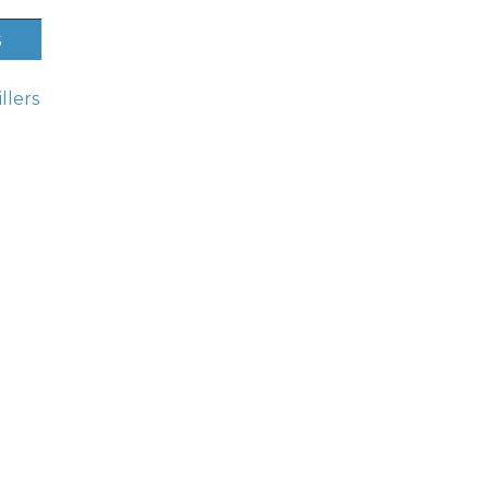
s
llers