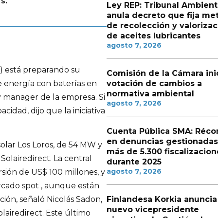
s.
Ley REP: Tribunal Ambient
anula decreto que fija me
de recolección y valorizac
de aceites lubricantes
agosto 7, 2026
) está preparando su
Comisión de la Cámara ini
 energía con baterías en
votación de cambios a
normativa ambiental
y manager de la empresa. Si
agosto 7, 2026
acidad, dijo que la iniciativa
Cuenta Pública SMA: Réco
en denuncias gestionadas
solar Los Loros, de 54 MW y
más de 5.300 fiscalizacion
Solairedirect. La central
durante 2025
agosto 7, 2026
sión de US$ 100 millones, y
rcado spot , aunque están
Finlandesa Korkia anuncia
ión, señaló Nicolás Sadon,
nuevo vicepresidente
lairedirect. Este último