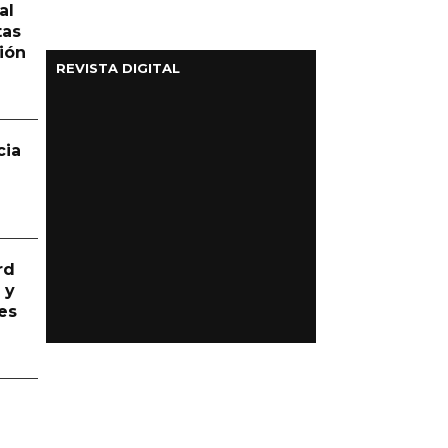
al
tas
ión
REVISTA DIGITAL
cia
rd
 y
es