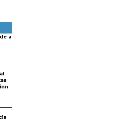
de a
al
tas
ión
cia