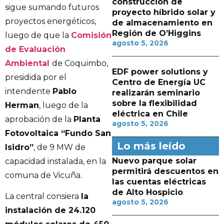
construcción de
sigue sumando futuros
proyecto híbrido solar y
proyectos energéticos,
de almacenamiento en
Región de O’Higgins
luego de que la
Comisión
agosto 5, 2026
de Evaluación
Ambiental
de Coquimbo,
EDF power solutions y
presidida por el
Centro de Energía UC
intendente
Pablo
realizarán seminario
sobre la flexibilidad
Herman
, luego de la
eléctrica en Chile
aprobación de la
Planta
agosto 5, 2026
Fotovoltaica “Fundo San
Lo más leído
Isidro”
, de 9 MW de
Nuevo parque solar
capacidad instalada, en la
permitirá descuentos en
comuna de Vicuña.
las cuentas eléctricas
de Alto Hospicio
La central consiera
la
agosto 5, 2026
instalación de 24.120