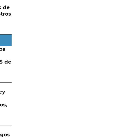
s de
otros
ba
S de
ey
os,
rgos