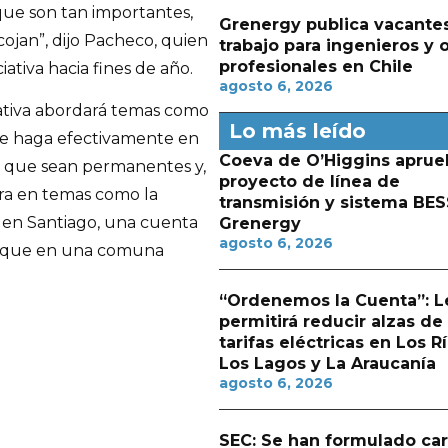
que son tan importantes,
Grenergy publica vacante
ojan”, dijo Pacheco, quien
trabajo para ingenieros y 
profesionales en Chile
iativa hacia fines de año.
agosto 6, 2026
ativa abordará temas como
Lo más leído
se haga efectivamente en
Coeva de O’Higgins aprue
, que sean permanentes y,
proyecto de línea de
ra en temas como la
transmisión y sistema BES
o, en Santiago, una cuenta
Grenergy
agosto 6, 2026
a que en una comuna
“Ordenemos la Cuenta”: L
permitirá reducir alzas de
tarifas eléctricas en Los Rí
Los Lagos y La Araucanía
agosto 6, 2026
SEC: Se han formulado ca