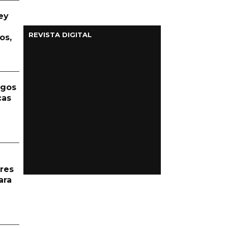
ey
REVISTA DIGITAL
os,
rgos
cas
res
ara