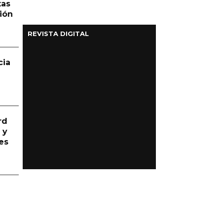
tas
ión
REVISTA DIGITAL
cia
rd
 y
es