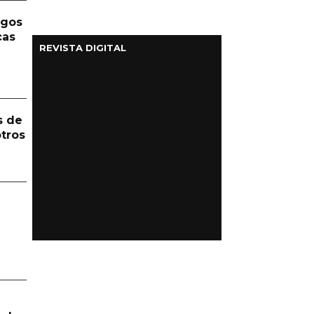
rgos
cas
REVISTA DIGITAL
s de
otros