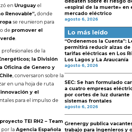
debaten sobre el riesgo d
lizó en
Uruguay
el
«espiral de la muerte» en 
mercado eléctrico
no Renovable”,
donde
agosto 6, 2026
uropa
se reunieron para
vo de
promover el
Lo más leído
 verde
.
“Ordenemos la Cuenta”: L
permitirá reducir alzas de
 profesionales de la
tarifas eléctricas en Los Rí
nergéticos; la División
Los Lagos y La Araucanía
agosto 6, 2026
la Oficina de Genero y
Chile
, conversaron sobre la
SEC: Se han formulado ca
zar en una hoja de ruta
a cuatro empresas eléctri
 innovación y el
por cortes de luz durante
tales para el impulso de
sistemas frontales
agosto 6, 2026
proyecto TEI RH2 – Team
Grenergy publica vacante
 por la
Agencia Española
trabajo para ingenieros y 