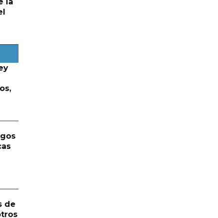
e la
el
ey
os,
rgos
cas
s de
otros