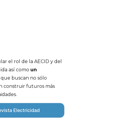
lar el rol de la AECID y del
olida así como
un
que buscan no sólo
n construir futuros más
nidades.
vista Electricidad