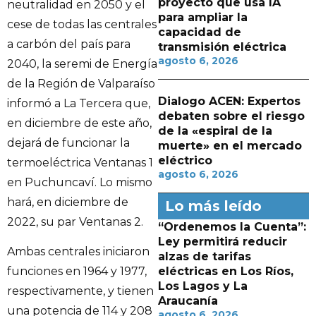
proyecto que usa IA
neutralidad en 2050 y el
para ampliar la
cese de todas las centrales
capacidad de
a carbón del país para
transmisión eléctrica
agosto 6, 2026
2040, la seremi de Energía
de la Región de Valparaíso
Dialogo ACEN: Expertos
informó a La Tercera que,
debaten sobre el riesgo
en diciembre de este año,
de la «espiral de la
dejará de funcionar la
muerte» en el mercado
eléctrico
termoeléctrica Ventanas 1
agosto 6, 2026
en Puchuncaví. Lo mismo
hará, en diciembre de
Lo más leído
2022, su par Ventanas 2.
“Ordenemos la Cuenta”:
Ley permitirá reducir
Ambas centrales iniciaron
alzas de tarifas
eléctricas en Los Ríos,
funciones en 1964 y 1977,
Los Lagos y La
respectivamente, y tienen
Araucanía
una potencia de 114 y 208
agosto 6, 2026