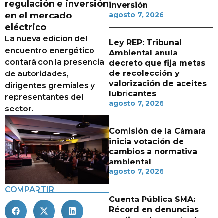
regulación e inversión
inversión
en el mercado
agosto 7, 2026
eléctrico
La nueva edición del
Ley REP: Tribunal
encuentro energético
Ambiental anula
contará con la presencia
decreto que fija metas
de recolección y
de autoridades,
valorización de aceites
dirigentes gremiales y
lubricantes
representantes del
agosto 7, 2026
sector.
Comisión de la Cámara
inicia votación de
cambios a normativa
ambiental
agosto 7, 2026
COMPARTIR
Cuenta Pública SMA:
Récord en denuncias