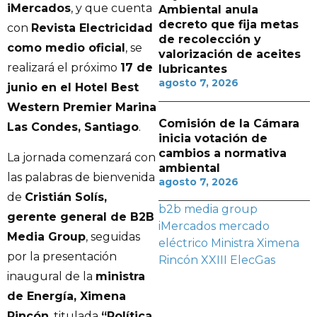
iMercados
, y que cuenta
Ambiental anula
decreto que fija metas
con
Revista Electricidad
de recolección y
como medio oficial
, se
valorización de aceites
realizará el próximo
17 de
lubricantes
agosto 7, 2026
junio en el Hotel Best
Western Premier Marina
Comisión de la Cámara
Las Condes, Santiago
.
inicia votación de
cambios a normativa
La jornada comenzará con
ambiental
las palabras de bienvenida
agosto 7, 2026
de
Cristián Solís,
b2b media group
gerente general de B2B
iMercados
mercado
Media Group
, seguidas
eléctrico
Ministra Ximena
por la presentación
Rincón
XXIII ElecGas
inaugural de la
ministra
de Energía, Ximena
Rincón
, titulada
“Política