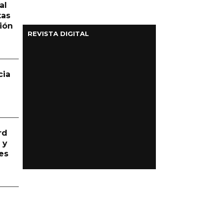
al
tas
ión
REVISTA DIGITAL
cia
rd
 y
es