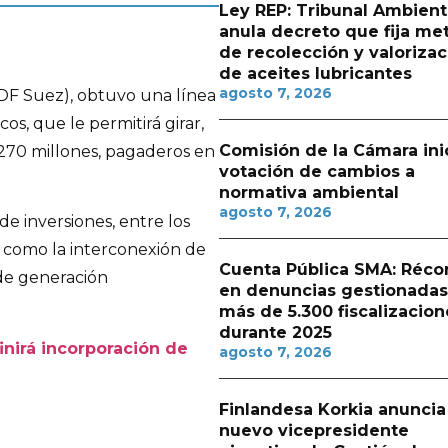
Ley REP: Tribunal Ambient
anula decreto que fija me
de recolección y valorizac
de aceites lubricantes
agosto 7, 2026
 GDF Suez), obtuvo una línea
os, que le permitirá girar,
Comisión de la Cámara ini
270 millones, pagaderos en
votación de cambios a
normativa ambiental
agosto 7, 2026
de inversiones, entre los
s como la interconexión de
Cuenta Pública SMA: Réco
a de generación
en denuncias gestionadas
más de 5.300 fiscalizacion
durante 2025
finirá incorporación de
agosto 7, 2026
Finlandesa Korkia anuncia
nuevo vicepresidente