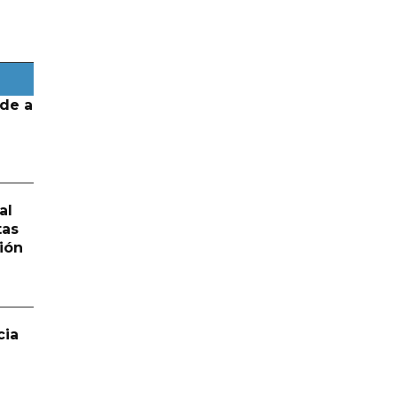
de a
al
tas
ión
cia