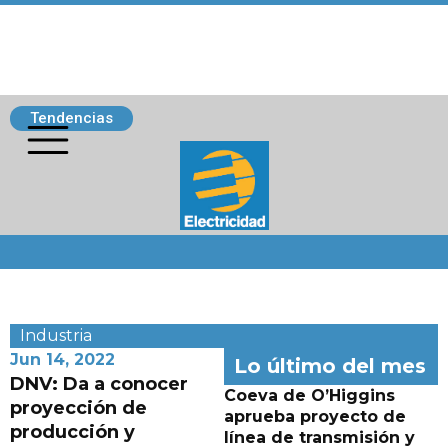
Tendencias
Siguenos
Industria
Jun 14, 2022
Lo último del mes
DNV: Da a conocer
Coeva de O’Higgins
proyección de
aprueba proyecto de
producción y
línea de transmisión y