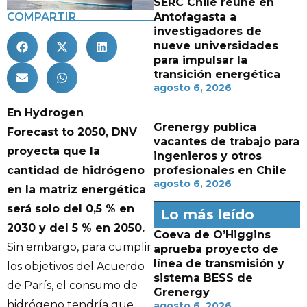
SERC Chile reúne en
Antofagasta a
COMPARTIR
investigadores de
nueve universidades
para impulsar la
transición energética
agosto 6, 2026
En Hydrogen
Grenergy publica
Forecast
to 2050, DNV
vacantes de trabajo para
proyecta que la
ingenieros y otros
profesionales en Chile
cantidad de hidrógeno
agosto 6, 2026
en la matriz energética
será solo del 0,5 % en
Lo más leído
2030 y del 5 % en 2050.
Coeva de O’Higgins
Sin embargo, para cumplir
aprueba proyecto de
línea de transmisión y
los objetivos del Acuerdo
sistema BESS de
de París, el consumo de
Grenergy
hidrógeno tendría que
agosto 6, 2026