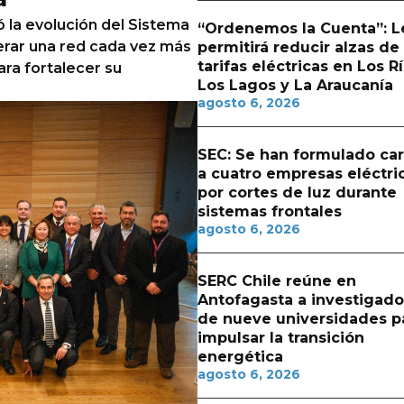
tó la evolución del Sistema
“Ordenemos la Cuenta”: L
perar una red cada vez más
permitirá reducir alzas de
tarifas eléctricas en Los Rí
ara fortalecer su
Los Lagos y La Araucanía
agosto 6, 2026
SEC: Se han formulado ca
a cuatro empresas eléctri
por cortes de luz durante
sistemas frontales
agosto 6, 2026
SERC Chile reúne en
Antofagasta a investigado
de nueve universidades p
impulsar la transición
energética
agosto 6, 2026