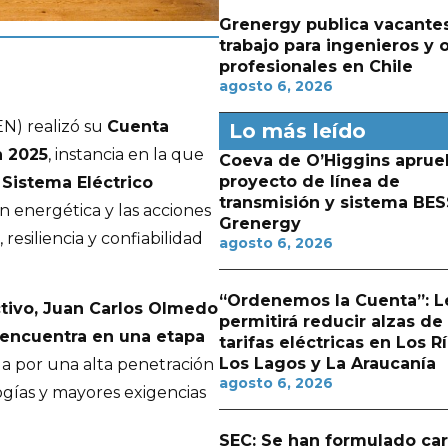
Grenergy publica vacante
trabajo para ingenieros y 
profesionales en Chile
agosto 6, 2026
N) realizó su
Cuenta
Lo más leído
n 2025
, instancia en la que
Coeva de O’Higgins aprue
proyecto de línea de
l
Sistema Eléctrico
transmisión y sistema BES
ón energética y las acciones
Grenergy
resiliencia y confiabilidad
agosto 6, 2026
“Ordenemos la Cuenta”: L
ctivo, Juan Carlos Olmedo
permitirá reducir alzas de
 encuentra en una etapa
tarifas eléctricas en Los Rí
Los Lagos y La Araucanía
a por una alta penetración
agosto 6, 2026
gías y mayores exigencias
SEC: Se han formulado ca