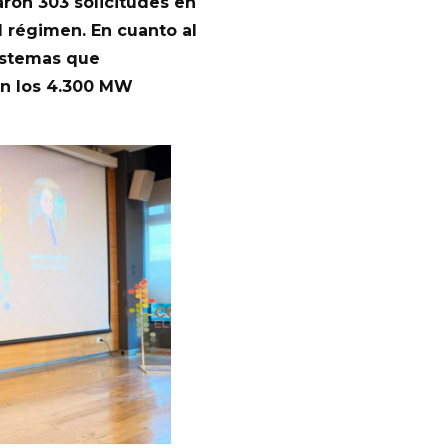
ron 303 solicitudes en
l régimen. En cuanto al
istemas que
an los 4.300 MW