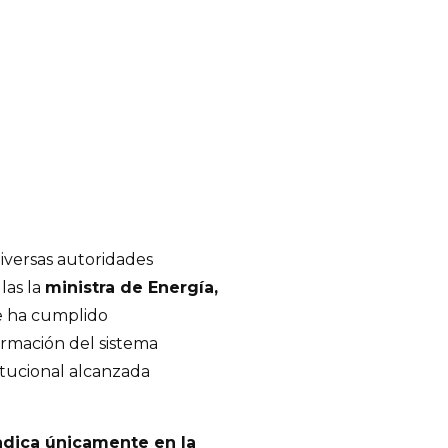
diversas autoridades
llas la
ministra de Energía,
ue ha cumplido
ormación del sistema
titucional alcanzada
radica únicamente en la