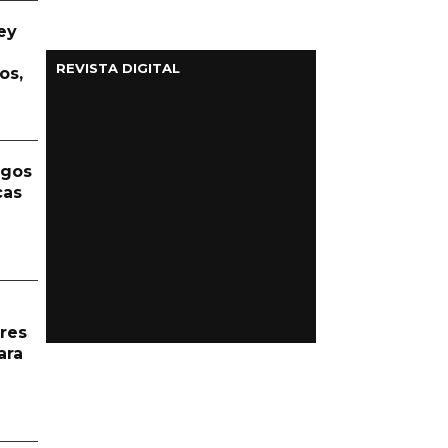
ey
REVISTA DIGITAL
os,
rgos
cas
res
ara