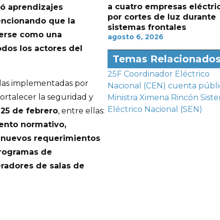
a cuatro empresas eléctri
jó aprendizajes
por cortes de luz durante
mencionando que la
sistemas frontales
derse como una
agosto 6, 2026
dos los actores del
Temas Relacionado
25F
Coordinador Eléctrico
didas implementadas por
Nacional (CEN)
cuenta públi
fortalecer la seguridad y
Ministra Ximena Rincón
Sist
Eléctrico Nacional (SEN)
l
25 de febrero
, entre ellas:
ento normativo,
 nuevos requerimientos
programas de
eradores de salas de