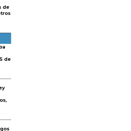
s de
otros
ba
S de
ey
os,
rgos