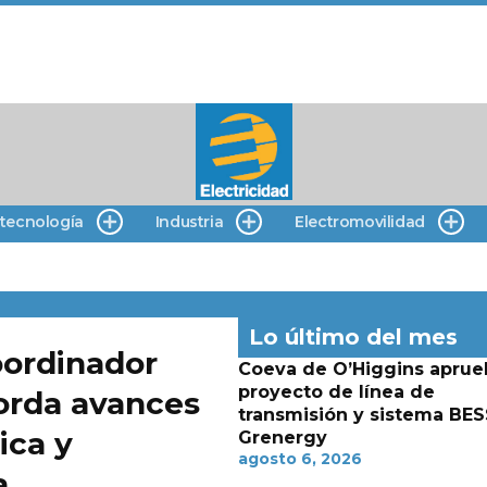
 tecnología
Industria
Electromovilidad
Lo último del mes
oordinador
Coeva de O’Higgins aprue
proyecto de línea de
borda avances
transmisión y sistema BES
ica y
Grenergy
agosto 6, 2026
a