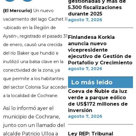
gestionadas y más de
5.300 fiscalizaciones
(El Mercurio)
Un nuevo
durante 2025
vaciamiento del lago Cachet II
agosto 7, 2026
-ubicado en la Región de
Aysén-, registrado el pasado 31
Finlandesa Korkia
anuncia nuevo
de enero, causó una crecida
vicepresidente
del río Baker que hundió e
ejecutivo de Gestión de
inutilizó una balsa clave en la
Portafolio y Crecimiento
agosto 7, 2026
conectividad de la zona, ya
que permite a los habitantes
Lo más leído
del sector Colonia Sur acceder
Coeva de Ñuble da luz
a la localidad de Cochrane.
verde a parque eólico
de US$172 millones de
Así lo informó ayer el
inversión
agosto 7, 2026
municipio de Cochrane,
junto con un llamado del
Ley REP: Tribunal
alcalde Patricio Ulloa a