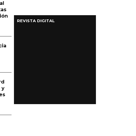
al
tas
ión
REVISTA DIGITAL
cia
rd
 y
es