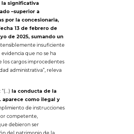
la significativa
rado –superior a
s por la concesionaria,
fecha 13 de febrero de
ayo de 2025, sumando un
stensiblemente insuficiente
e evidencia que no se ha
 los cargos improcedentes
dad administrativa”, releva
 “(…)
la conducta de la
A. aparece como ilegal y
limiento de instrucciones
dor competente,
que debieron ser
ión del patrimonio de la