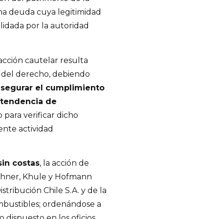
una deuda cuya legitimidad
lidada por la autoridad
acción cautelar resulta
o del derecho, debiendo
segurar el cumplimiento
intendencia de
 para verificar dicho
nte actividad
sin costas
, la acción de
schner, Khule y Hofmann
stribución Chile S.A. y de la
mbustibles; ordenándose a
 dispuesto en los oficios