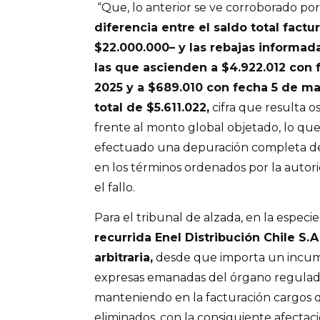
“Que, lo anterior se ve corroborado por
diferencia entre el saldo total factu
$22.000.000– y las rebajas informada
las que ascienden a $4.922.012 con 
2025 y a $689.010 con fecha 5 de m
total de $5.611.022,
cifra que resulta o
frente al monto global objetado, lo qu
efectuado una depuración completa de
en los términos ordenados por la autori
el fallo.
Para el tribunal de alzada, en la especie:
recurrida Enel Distribución Chile S.
arbitraria,
desde que importa un incump
expresas emanadas del órgano regula
manteniendo en la facturación cargos 
eliminados, con la consiguiente afectac