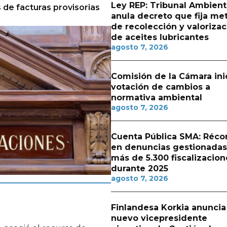
Ley REP: Tribunal Ambient
 de facturas provisorias
anula decreto que fija me
de recolección y valorizac
de aceites lubricantes
agosto 7, 2026
Comisión de la Cámara ini
votación de cambios a
normativa ambiental
agosto 7, 2026
Cuenta Pública SMA: Réco
en denuncias gestionadas
más de 5.300 fiscalizacion
durante 2025
agosto 7, 2026
Finlandesa Korkia anuncia
nuevo vicepresidente