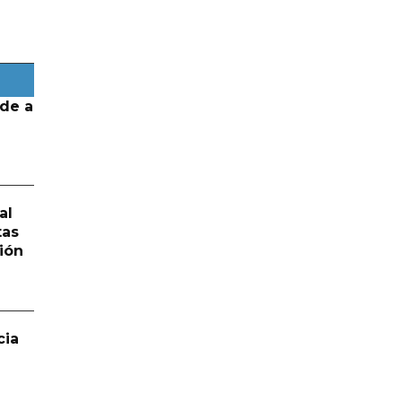
de a
al
tas
ión
cia