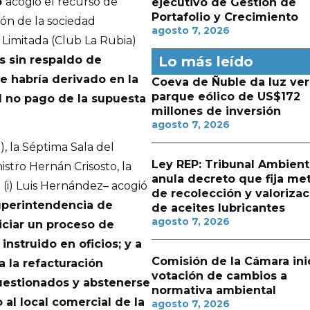
o
acogió el recurso de
ejecutivo de Gestión de
Portafolio y Crecimiento
ón de la sociedad
agosto 7, 2026
Limitada (Club La Rubia)
Lo más leído
as sin respaldo de
e habría derivado en la
Coeva de Ñuble da luz ver
parque eólico de US$172
l no pago de la supuesta
millones de inversión
agosto 7, 2026
, la Séptima Sala del
Ley REP: Tribunal Ambient
istro Hernán Crisosto, la
anula decreto que fija me
 (i) Luis Hernández– acogió
de recolección y valorizac
Superintendencia de
de aceites lubricantes
agosto 7, 2026
iciar un proceso de
instruido en oficios; y a
Comisión de la Cámara ini
a la refacturación
votación de cambios a
cuestionados y abstenerse
normativa ambiental
 al local comercial de la
agosto 7, 2026