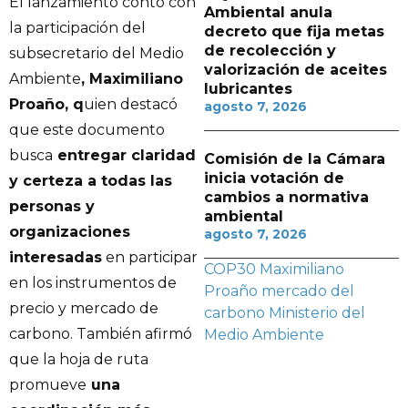
El lanzamiento contó con
Ambiental anula
la participación del
decreto que fija metas
de recolección y
subsecretario del Medio
valorización de aceites
Ambiente
, Maximiliano
lubricantes
Proaño, q
uien destacó
agosto 7, 2026
que este documento
busca
entregar claridad
Comisión de la Cámara
inicia votación de
y certeza a todas las
cambios a normativa
personas y
ambiental
organizaciones
agosto 7, 2026
interesadas
en participar
COP30
Maximiliano
en los instrumentos de
Proaño
mercado del
precio y mercado de
carbono
Ministerio del
carbono. También afirmó
Medio Ambiente
que la hoja de ruta
promueve
una