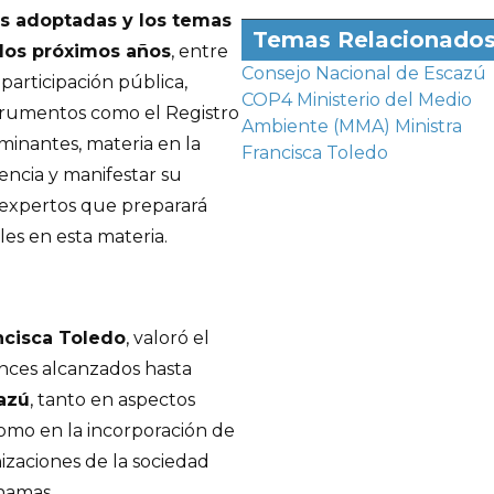
es adoptadas y los temas
Temas Relacionado
 los próximos años
, entre
Consejo Nacional de Escazú
, participación pública,
COP4
Ministerio del Medio
strumentos como el Registro
Ambiente (MMA)
Ministra
minantes, materia en la
Francisca Toledo
encia y manifestar su
e expertos que preparará
es en esta materia.
ncisca Toledo
, valoró el
vances alcanzados hasta
azú
, tanto en aspectos
omo en la incorporación de
nizaciones de la sociedad
ahamas.