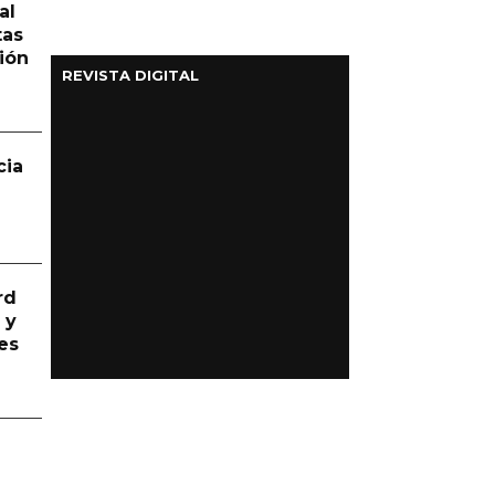
al
tas
ión
REVISTA DIGITAL
cia
rd
 y
es