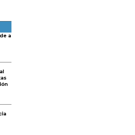
de a
al
tas
ión
cia