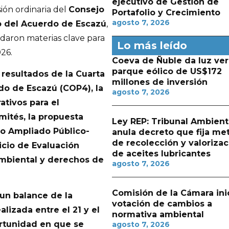
ejecutivo de Gestión de
ión ordinaria del
Consejo
Portafolio y Crecimiento
agosto 7, 2026
do del Acuerdo de Escazú
,
rdaron materias clave para
Lo más leído
26.
Coeva de Ñuble da luz ver
parque eólico de US$172
 resultados de la Cuarta
millones de inversión
do de Escazú (COP4), la
agosto 7, 2026
ativos para el
ités, la propuesta
Ley REP: Tribunal Ambient
o Ampliado Público-
anula decreto que fija me
de recolección y valorizac
icio de Evaluación
de aceites lubricantes
ambiental y derechos de
agosto 7, 2026
Comisión de la Cámara ini
un balance de la
votación de cambios a
alizada entre el 21 y el
normativa ambiental
rtunidad en que se
agosto 7, 2026