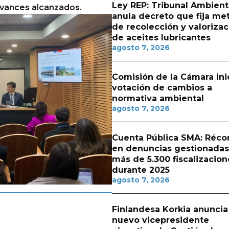
Ley REP: Tribunal Ambient
 avances alcanzados.
anula decreto que fija me
de recolección y valorizac
de aceites lubricantes
agosto 7, 2026
Comisión de la Cámara ini
votación de cambios a
normativa ambiental
agosto 7, 2026
Cuenta Pública SMA: Réco
en denuncias gestionadas
más de 5.300 fiscalizacion
durante 2025
agosto 7, 2026
Finlandesa Korkia anuncia
nuevo vicepresidente