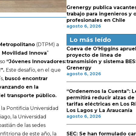
Grenergy publica vacante
trabajo para ingenieros y 
profesionales en Chile
agosto 6, 2026
Lo más leído
Metropolitano
(DTPM) a
Coeva de O’Higgins aprue
 Movilidad Innova
”
proyecto de línea de
rso
“Jóvenes Innovadores:
transmisión y sistema BES
Grenergy
d”.
Este desafío, en el que
agosto 6, 2026
ís,
buscó encontrar
vanzando en la
“Ordenemos la Cuenta”: L
el transporte público.
permitirá reducir alzas de
tarifas eléctricas en Los Rí
a Pontificia Universidad
Los Lagos y La Araucanía
agosto 6, 2026
iago, la Universidad
bastián de las sedes
SEC: Se han formulado ca
nfitriona de este año, la