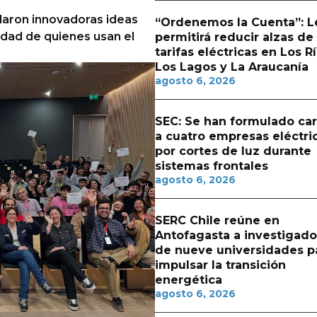
llaron innovadoras ideas
“Ordenemos la Cuenta”: L
dad de quienes usan el
permitirá reducir alzas de
tarifas eléctricas en Los Rí
Los Lagos y La Araucanía
agosto 6, 2026
SEC: Se han formulado ca
a cuatro empresas eléctri
por cortes de luz durante
sistemas frontales
agosto 6, 2026
SERC Chile reúne en
Antofagasta a investigado
de nueve universidades p
impulsar la transición
energética
agosto 6, 2026