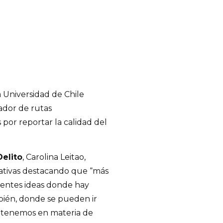
a Universidad de Chile
cador de rutas
or reportar la calidad del
Delito
, Carolina Leitao,
iciativas destacando que “más
rentes ideas donde hay
bién, donde se pueden ir
ue tenemos en materia de