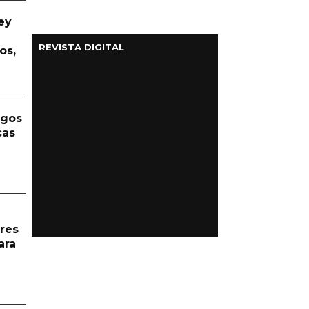
ey
REVISTA DIGITAL
os,
rgos
cas
res
ara