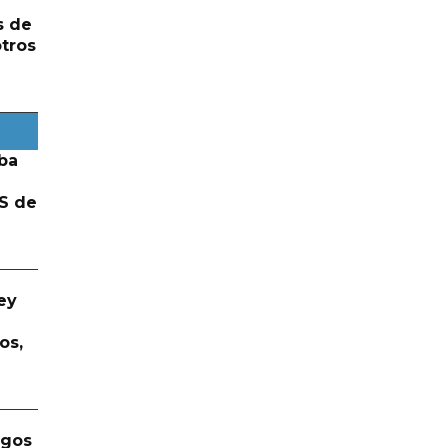
s de
otros
ba
S de
ey
os,
rgos