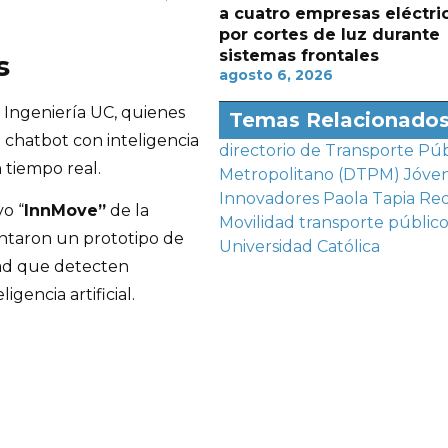
a cuatro empresas eléctri
por cortes de luz durante
sistemas frontales
s
agosto 6, 2026
 Ingeniería UC, quienes
Temas Relacionado
e chatbot con inteligencia
directorio de Transporte Púb
n tiempo real.
Metropolitano (DTPM)
Jóve
Innovadores
Paola Tapia
Re
o “
InnMove”
de la
Movilidad
transporte públic
entaron un prototipo de
Universidad Católica
dad que detecten
gencia artificial.