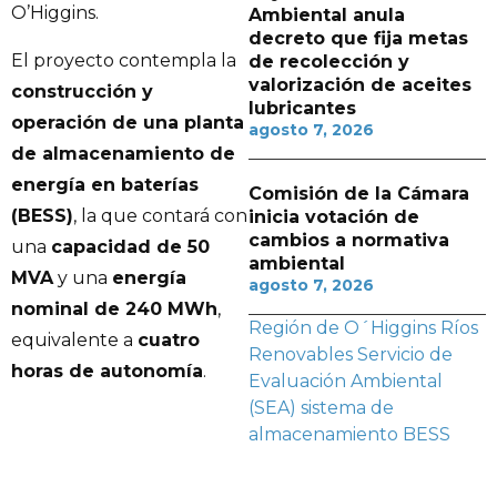
O’Higgins.
Ambiental anula
decreto que fija metas
El proyecto contempla la
de recolección y
valorización de aceites
construcción y
lubricantes
operación de una planta
agosto 7, 2026
de almacenamiento de
energía en baterías
Comisión de la Cámara
(BESS)
, la que contará con
inicia votación de
cambios a normativa
una
capacidad de 50
ambiental
MVA
y una
energía
agosto 7, 2026
nominal de 240 MWh
,
Región de O´Higgins
Ríos
equivalente a
cuatro
Renovables
Servicio de
horas de autonomía
.
Evaluación Ambiental
(SEA)
sistema de
almacenamiento BESS