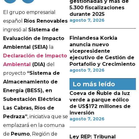
gestionadas y más de
5.300 fiscalizaciones
El grupo empresarial
durante 2025
agosto 7, 2026
español
Ríos Renovables
ingresó al
Sistema de
Finlandesa Korkia
Evaluación de Impacto
anuncia nuevo
Ambiental (SEIA)
la
vicepresidente
Declaración de Impacto
ejecutivo de Gestión de
Portafolio y Crecimiento
Ambiental
(DIA)
del
agosto 7, 2026
proyecto
“Sistema de
Almacenamiento de
Lo más leído
Energía (BESS), en
Coeva de Ñuble da luz
Subestación Eléctrica
verde a parque eólico
de US$172 millones de
Las Cabras, Ríos de
inversión
Pedraza”
, iniciativa que se
agosto 7, 2026
emplazará en la comuna
de
Peumo
, Región de
Ley REP: Tribunal