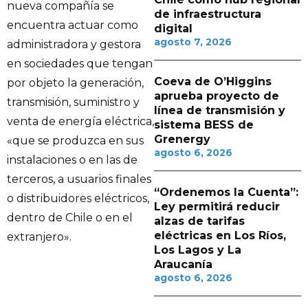
nueva compañía se
de infraestructura
encuentra actuar como
digital
agosto 7, 2026
administradora y gestora
en sociedades que tengan
Coeva de O’Higgins
por objeto la generación,
aprueba proyecto de
transmisión, suministro y
línea de transmisión y
venta de energía eléctrica,
sistema BESS de
Grenergy
«que se produzca en sus
agosto 6, 2026
instalaciones o en las de
terceros, a usuarios finales
“Ordenemos la Cuenta”:
o distribuidores eléctricos,
Ley permitirá reducir
dentro de Chile o en el
alzas de tarifas
eléctricas en Los Ríos,
extranjero».
Los Lagos y La
Araucanía
agosto 6, 2026