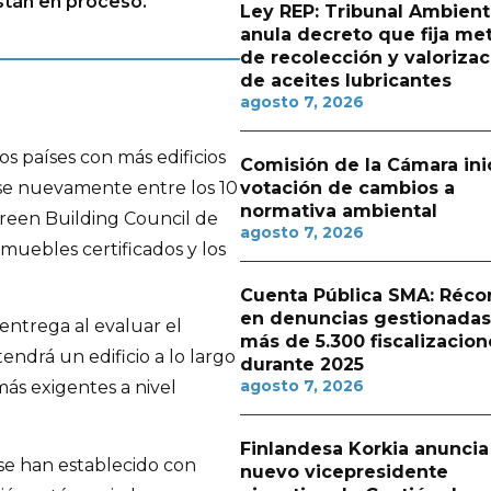
están en proceso.
Ley REP: Tribunal Ambient
anula decreto que fija me
de recolección y valorizac
de aceites lubricantes
agosto 7, 2026
os países con más edificios
Comisión de la Cámara ini
se nuevamente entre los 10
votación de cambios a
normativa ambiental
Green Building Council de
agosto 7, 2026
nmuebles certificados y los
Cuenta Pública SMA: Réco
en denuncias gestionadas
 entrega al evaluar el
más de 5.300 fiscalizacion
drá un edificio a lo largo
durante 2025
agosto 7, 2026
más exigentes a nivel
Finlandesa Korkia anuncia
se han establecido con
nuevo vicepresidente