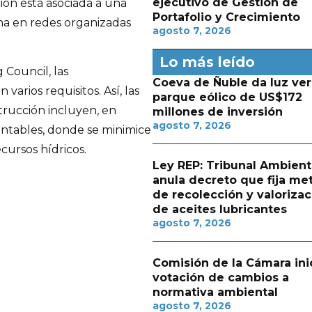
ejecutivo de Gestión de
ción está asociada a una
Portafolio y Crecimiento
a en redes organizadas
agosto 7, 2026
Lo más leído
 Council, las
Coeva de Ñuble da luz ver
arios requisitos. Así, las
parque eólico de US$172
trucción incluyen, en
millones de inversión
agosto 7, 2026
tentables, donde se minimice
ecursos hídricos.
Ley REP: Tribunal Ambient
anula decreto que fija me
de recolección y valorizac
de aceites lubricantes
agosto 7, 2026
Comisión de la Cámara ini
votación de cambios a
normativa ambiental
agosto 7, 2026