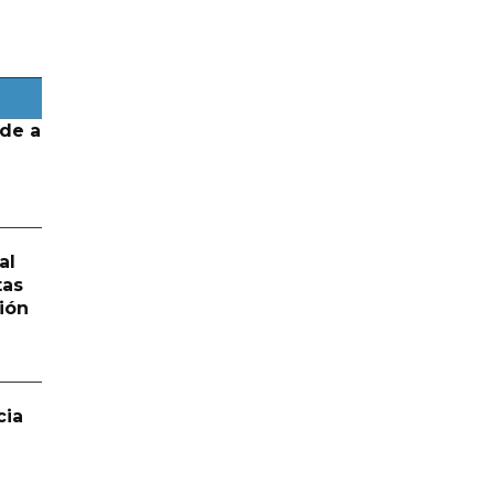
de a
al
tas
ión
cia