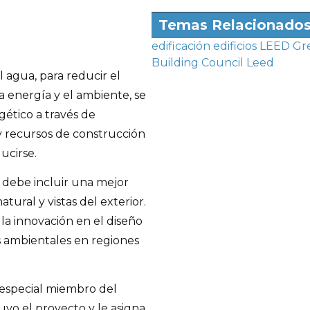
Temas Relacionado
edificación
edificios LEED
Gr
Building Council
Leed
 agua, para reducir el
a energía y el ambiente, se
ético a través de
 y recursos de construcción
ucirse.
r debe incluir una mejor
natural y vistas del exterior.
la innovación en el diseño
s ambientales en regiones
n especial miembro del
o el proyecto y le asigna