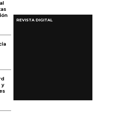
al
tas
ión
REVISTA DIGITAL
cia
rd
 y
es