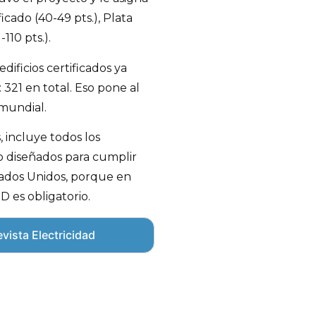
icado (40-49 pts.), Plata
-110 pts.).
ificios certificados ya
 321 en total. Eso pone al
 mundial.
 incluye todos los
o diseñados para cumplir
stados Unidos, porque en
D es obligatorio.
vista Electricidad