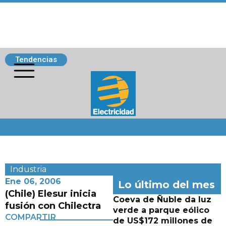
Tendencias
Siguenos
Industria
Ene 06, 2006
Lo último del mes
(Chile) Elesur inicia
Coeva de Ñuble da luz
fusión con Chilectra
verde a parque eólico
COMPARTIR
de US$172 millones de