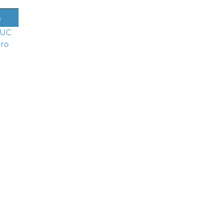
s
 UC
aro