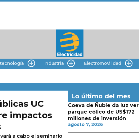
 tecnología
Industria
Electromovilidad
Lo último del mes
úblicas UC
Coeva de Ñuble da luz ver
parque eólico de US$172
bre impactos
millones de inversión
s
agosto 7, 2026
levará a cabo el seminario