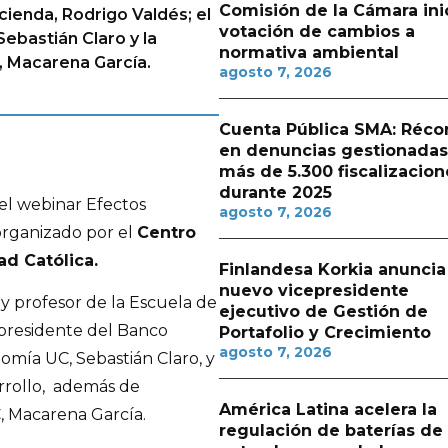
Comisión de la Cámara ini
cienda, Rodrigo Valdés; el
votación de cambios a
ebastián Claro y la
normativa ambiental
, Macarena García.
agosto 7, 2026
Cuenta Pública SMA: Réco
en denuncias gestionadas
más de 5.300 fiscalizacion
durante 2025
 el webinar Efectos
agosto 7, 2026
organizado por el
Centro
ad Católica.
Finlandesa Korkia anuncia
nuevo vicepresidente
 y profesor de la Escuela de
ejecutivo de Gestión de
epresidente del Banco
Portafolio y Crecimiento
agosto 7, 2026
omía UC, Sebastián Claro, y
arrollo, además de
América Latina acelera la
, Macarena García.
regulación de baterías de l