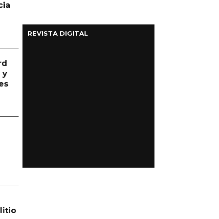
cia
REVISTA DIGITAL
rd
 y
es
itio