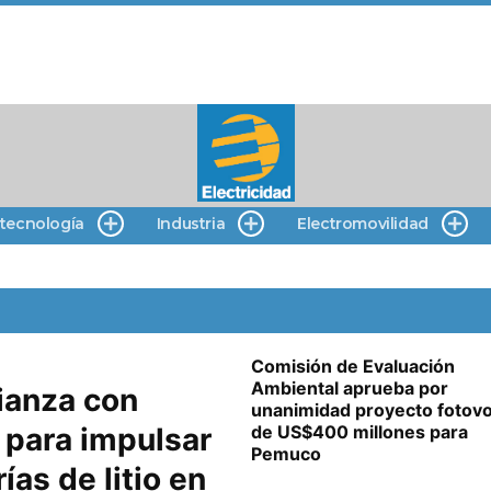
 tecnología
Industria
Electromovilidad
Comisión de Evaluación
Ambiental aprueba por
ianza con
unanimidad proyecto fotovo
 para impulsar
de US$400 millones para
Pemuco
ías de litio en