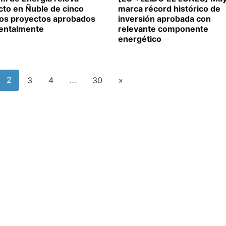
cto en Ñuble de cinco
marca récord histórico de
os proyectos aprobados
inversión aprobada con
entalmente
relevante componente
energético
2
3
4
…
30
»