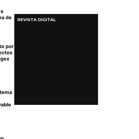
es
ma de
REVISTA DIGITAL
to por
ectos
rgex
stema
vable
yo