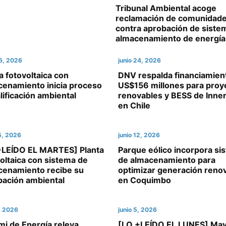
Tribunal Ambiental acoge
reclamación de comunidad
contra aprobación de siste
almacenamiento de energía
26, 2026
junio 24, 2026
a fotovoltaica con
DNV respalda financiamien
cenamiento inicia proceso
US$156 millones para proy
lificación ambiental
renovables y BESS de Inne
en Chile
15, 2026
junio 12, 2026
+LEÍDO EL MARTES] Planta
Parque eólico incorpora si
oltaica con sistema de
de almacenamiento para
cenamiento recibe su
optimizar generación reno
bación ambiental
en Coquimbo
8, 2026
junio 5, 2026
mi de Energía releva
[LO +LEÍDO EL LUNES] Ma