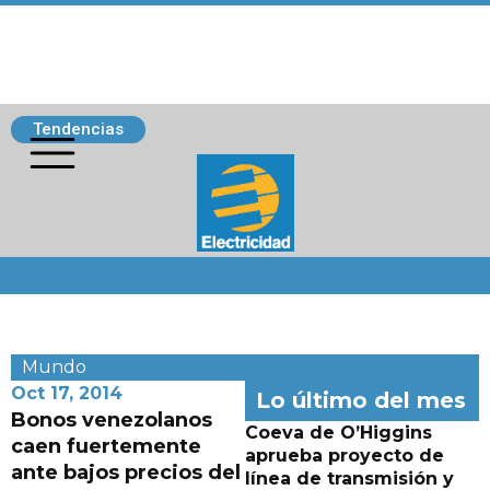
Tendencias
Siguenos
Mundo
Oct 17, 2014
Lo último del mes
Bonos venezolanos
Coeva de O’Higgins
caen fuertemente
aprueba proyecto de
ante bajos precios del
línea de transmisión y