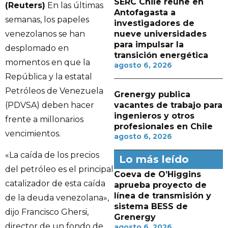
SERC Chile reúne en
(Reuters)
En las últimas
Antofagasta a
semanas, los papeles
investigadores de
venezolanos se han
nueve universidades
para impulsar la
desplomado en
transición energética
momentos en que la
agosto 6, 2026
República y la estatal
Petróleos de Venezuela
Grenergy publica
(PDVSA) deben hacer
vacantes de trabajo para
ingenieros y otros
frente a millonarios
profesionales en Chile
vencimientos.
agosto 6, 2026
«La caída de los precios
Lo más leído
del petróleo es el principal
Coeva de O’Higgins
catalizador de esta caída
aprueba proyecto de
línea de transmisión y
de la deuda venezolana»,
sistema BESS de
dijo Francisco Ghersi,
Grenergy
director de un fondo de
agosto 6, 2026