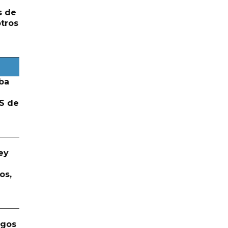
s de
otros
ba
S de
ey
os,
rgos