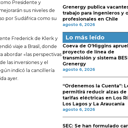
 como Presidente y
Grenergy publica vacante
ejorarán sus niveles de
trabajo para ingenieros y 
aso por Sudáfrica como su
profesionales en Chile
agosto 6, 2026
Lo más leído
ente Frederick de Klerk y
Coeva de O’Higgins aprue
ió viaje a Brasil, donde
proyecto de línea de
ra abordar «las perspectivas
transmisión y sistema BES
e las inversiones y el
Grenergy
agosto 6, 2026
gún indicó la cancillería
da ayer.
“Ordenemos la Cuenta”: L
permitirá reducir alzas de
tarifas eléctricas en Los Rí
Los Lagos y La Araucanía
agosto 6, 2026
SEC: Se han formulado ca