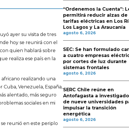
“Ordenemos la Cuenta”: L
permitirá reducir alzas de
tarifas eléctricas en Los Rí
Los Lagos y La Araucanía
agosto 6, 2026
uyó ayer su visita de tres
donde hoy se reunirá con el
SEC: Se han formulado ca
a, con quien hablará sobre
a cuatro empresas eléctri
ue realiza ese país en la
por cortes de luz durante
sistemas frontales
agosto 6, 2026
e africano realizando una
or Cuba, Venezuela, España,
SERC Chile reúne en
 más alentado, más seguro
Antofagasta a investigado
de nueve universidades p
 problemas sociales en mi
impulsar la transición
energética
agosto 6, 2026
 se reunió en este periplo