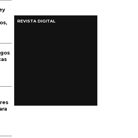
ey
REVISTA DIGITAL
os,
rgos
cas
res
ara