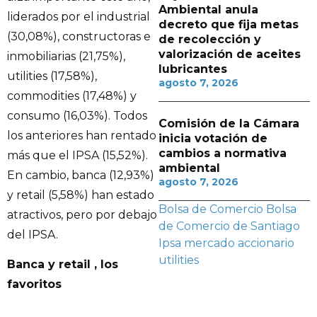
Ambiental anula
liderados por el industrial
decreto que fija metas
(30,08%), constructoras e
de recolección y
valorización de aceites
inmobiliarias (21,75%),
lubricantes
utilities (17,58%),
agosto 7, 2026
commodities (17,48%) y
consumo (16,03%). Todos
Comisión de la Cámara
los anteriores han rentado
inicia votación de
cambios a normativa
más que el IPSA (15,52%).
ambiental
En cambio, banca (12,93%)
agosto 7, 2026
y retail (5,58%) han estado
Bolsa de Comercio
Bolsa
atractivos, pero por debajo
de Comercio de Santiago
del IPSA.
Ipsa
mercado accionario
utilities
Banca y retail , los
favoritos