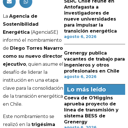
SERC Chile reúne en
Antofagasta a
investigadores de
La
Agencia de
nueve universidades
Sostenibilidad
para impulsar la
transición energética
Energética
(AgenciaSE)
agosto 6, 2026
informó el nombramiento
de
Diego Torres Navarro
Grenergy publica
como su nuevo director
vacantes de trabajo para
ejecutivo
, quien asume el
ingenieros y otros
profesionales en Chile
desafío de liderar la
agosto 6, 2026
institución en una etapa
clave para la consolidación
Lo más leído
de la transición energética
Coeva de O’Higgins
aprueba proyecto de
en Chile.
línea de transmisión y
sistema BESS de
Este nombramiento se
Grenergy
realizó en la
trigésima
agosto 6, 2026