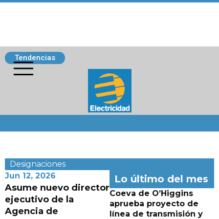
Tendencias
Siguenos
Designaciones
Jun 12, 2026
Lo último del mes
Asume nuevo director
Coeva de O’Higgins
ejecutivo de la
aprueba proyecto de
Agencia de
línea de transmisión y