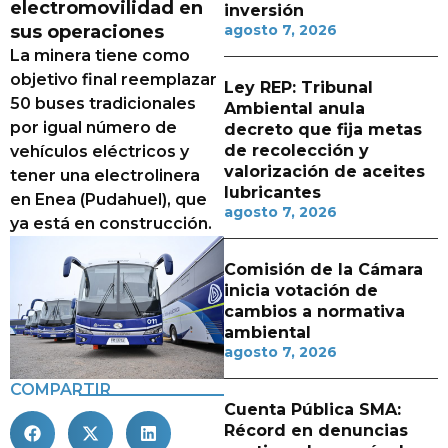
electromovilidad en
inversión
sus operaciones
agosto 7, 2026
La minera tiene como
objetivo final reemplazar
Ley REP: Tribunal
50 buses tradicionales
Ambiental anula
por igual número de
decreto que fija metas
de recolección y
vehículos eléctricos y
valorización de aceites
tener una electrolinera
lubricantes
en Enea (Pudahuel), que
agosto 7, 2026
ya está en construcción.
Comisión de la Cámara
inicia votación de
cambios a normativa
ambiental
agosto 7, 2026
COMPARTIR
Cuenta Pública SMA:
Récord en denuncias