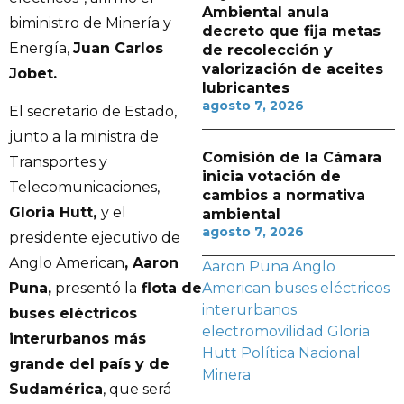
Ambiental anula
biministro de Minería y
decreto que fija metas
Energía,
Juan Carlos
de recolección y
valorización de aceites
Jobet.
lubricantes
agosto 7, 2026
El secretario de Estado,
junto a la ministra de
Comisión de la Cámara
Transportes y
inicia votación de
Telecomunicaciones,
cambios a normativa
Gloria Hutt,
y el
ambiental
agosto 7, 2026
presidente ejecutivo de
Anglo American
, Aaron
Aaron Puna
Anglo
American
buses eléctricos
Puna,
presentó la
flota de
interurbanos
buses eléctricos
electromovilidad
Gloria
interurbanos más
Hutt
Política Nacional
grande del país y de
Minera
Sudamérica
, que será