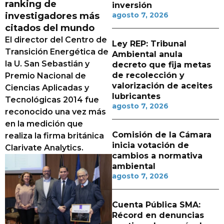
ranking de
inversión
investigadores más
agosto 7, 2026
citados del mundo
El director del Centro de
Ley REP: Tribunal
Transición Energética de
Ambiental anula
la U. San Sebastián y
decreto que fija metas
de recolección y
Premio Nacional de
valorización de aceites
Ciencias Aplicadas y
lubricantes
Tecnológicas 2014 fue
agosto 7, 2026
reconocido una vez más
en la medición que
Comisión de la Cámara
realiza la firma británica
inicia votación de
Clarivate Analytics.
cambios a normativa
ambiental
agosto 7, 2026
Cuenta Pública SMA:
Récord en denuncias