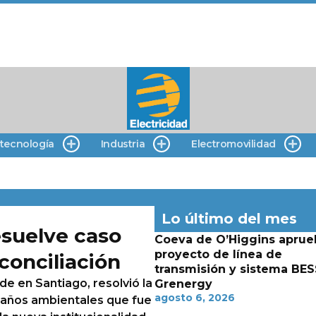
 tecnología
Industria
Electromovilidad
Lo último del mes
esuelve caso
Coeva de O’Higgins aprue
proyecto de línea de
conciliación
transmisión y sistema BES
e en Santiago, resolvió la
Grenergy
agosto 6, 2026
años ambientales que fue