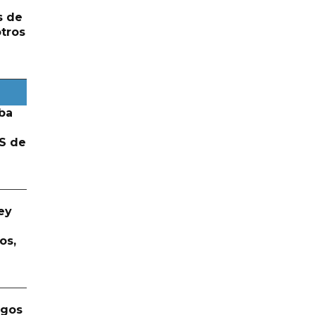
s de
otros
ba
S de
ey
os,
rgos