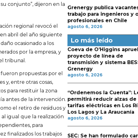
su conjunto”, dijeron en la
Grenergy publica vacante
trabajo para ingenieros y 
profesionales en Chile
ación regional revocó el
agosto 6, 2026
en abril del año siguiente
Lo más leído
 daño ocasionado a los
Coeva de O’Higgins aprue
erados por la empresa, y
proyecto de línea de
l tribunal.
transmisión y sistema BES
Grenergy
n fueron propuestas por el
agosto 6, 2026
s y, entre otras cosas,
os para restituir la zona
“Ordenemos la Cuenta”: L
permitirá reducir alzas de
ía antes de la intervención.
tarifas eléctricas en Los Rí
omo el retiro de residuos y
Los Lagos y La Araucanía
 al igual que la realización
agosto 6, 2026
dependientes, para
ez finalizados los trabajos
SEC: Se han formulado ca