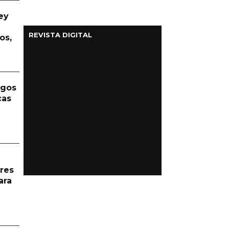
ey
REVISTA DIGITAL
os,
rgos
cas
res
ara