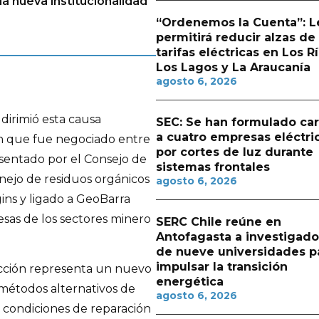
la nueva institucionalidad
“Ordenemos la Cuenta”: L
permitirá reducir alzas de
tarifas eléctricas en Los Rí
Los Lagos y La Araucanía
agosto 6, 2026
 dirimió esta causa
SEC: Se han formulado ca
a cuatro empresas eléctri
n que fue negociado entre
por cortes de luz durante
resentado por el Consejo de
sistemas frontales
nejo de residuos orgánicos
agosto 6, 2026
ins y ligado a GeoBarra
esas de los sectores minero
SERC Chile reúne en
Antofagasta a investigado
de nueve universidades p
impulsar la transición
acción representa un nuevo
energética
métodos alternativos de
agosto 6, 2026
 condiciones de reparación