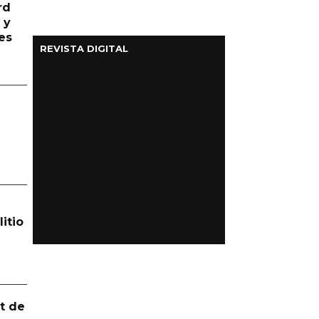
rd
 y
es
REVISTA DIGITAL
itio
t de