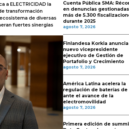
Cuenta Pública SMA: Réco
ica a ELECTRICIDAD la
en denuncias gestionadas
de transformación
más de 5.300 fiscalizacion
 ecosistema de diversas
durante 2025
eran fuertes sinergias
agosto 7, 2026
Finlandesa Korkia anuncia
nuevo vicepresidente
ejecutivo de Gestión de
Portafolio y Crecimiento
agosto 7, 2026
América Latina acelera la
regulación de baterías de l
ante el avance de la
electromovilidad
agosto 7, 2026
Primera edición de summi