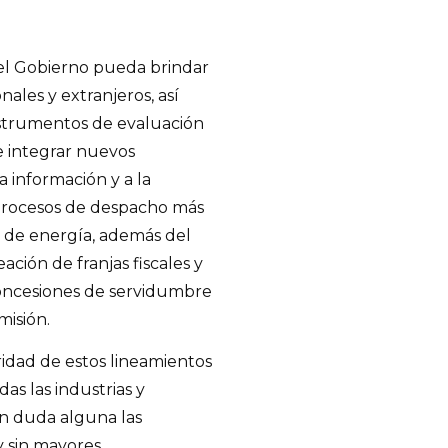
 el Gobierno pueda brindar
onales y extranjeros, así
instrumentos de evaluación
e integrar nuevos
 información y a la
procesos de despacho más
 de energía, además del
ción de franjas fiscales y
concesiones de servidumbre
misión.
idad de estos lineamientos
as las industrias y
n duda alguna las
 sin mayores