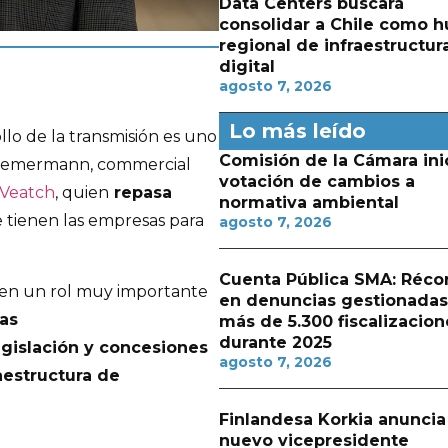
Data Centers buscará
consolidar a Chile como h
regional de infraestructur
digital
agosto 7, 2026
Lo más leído
llo de la transmisión es uno
Comisión de la Cámara ini
Bremermann, commercial
votación de cambios a
 Veatch
, quien
repasa
normativa ambiental
tienen las empresas para
agosto 7, 2026
Cuenta Pública SMA: Réco
enen un rol muy importante
en denuncias gestionadas
jas
más de 5.300 fiscalizacion
durante 2025
egislación y concesiones
agosto 7, 2026
aestructura de
Finlandesa Korkia anuncia
nuevo vicepresidente