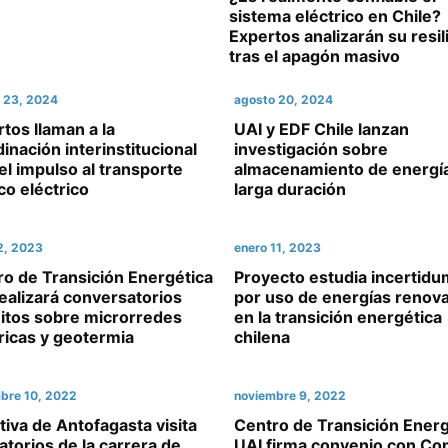
sistema eléctrico en Chile?
Expertos analizarán su resil
tras el apagón masivo
 23, 2024
agosto 20, 2024
tos llaman a la
UAI y EDF Chile lanzan
inación interinstitucional
investigación sobre
el impulso al transporte
almacenamiento de energí
co eléctrico
larga duración
22, 2023
enero 11, 2023
o de Transición Energética
Proyecto estudia incertid
ealizará conversatorios
por uso de energías renov
uitos sobre microrredes
en la transición energética
ricas y geotermia
chilena
bre 10, 2022
noviembre 9, 2022
iva de Antofagasta visita
Centro de Transición Energ
atorios de la carrera de
UAI firma convenio con Co