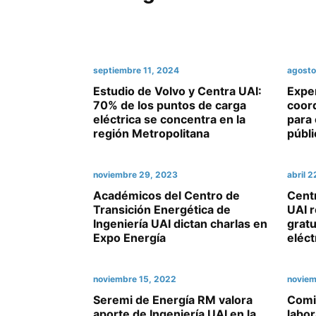
septiembre 11, 2024
agosto
Estudio de Volvo y Centra UAI:
Exper
70% de los puntos de carga
coord
eléctrica se concentra en la
para 
región Metropolitana
públi
noviembre 29, 2023
abril 
Académicos del Centro de
Centr
Transición Energética de
UAI r
Ingeniería UAI dictan charlas en
grat
Expo Energía
eléct
noviembre 15, 2022
noviem
Seremi de Energía RM valora
Comit
aporte de Ingeniería UAI en la
labor