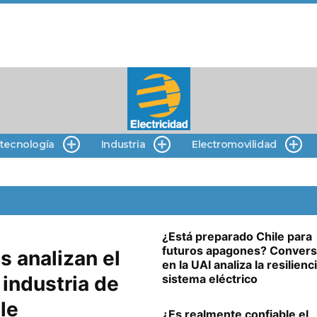
 tecnología
Industria
Electromovilidad
¿Está preparado Chile para
futuros apagones? Convers
s analizan el
en la UAI analiza la resilienc
 industria de
sistema eléctrico
le
¿Es realmente confiable el