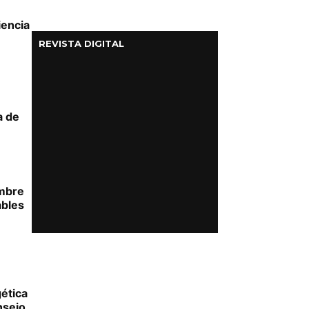
iencia
REVISTA DIGITAL
a de
umbre
ables
ética
nsejo