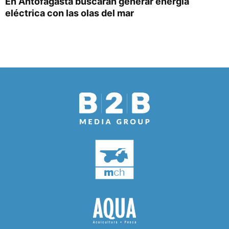
En Antofagasta buscarán generar energía
eléctrica con las olas del mar