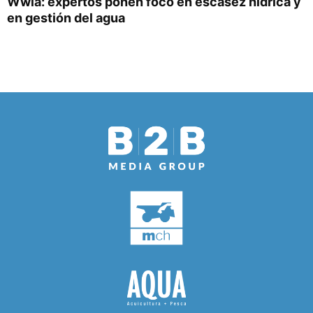
Wwla: expertos ponen foco en escasez hídrica y
en gestión del agua