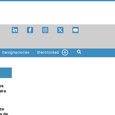
Designaciones
Electricidad
os
ara
za
a de