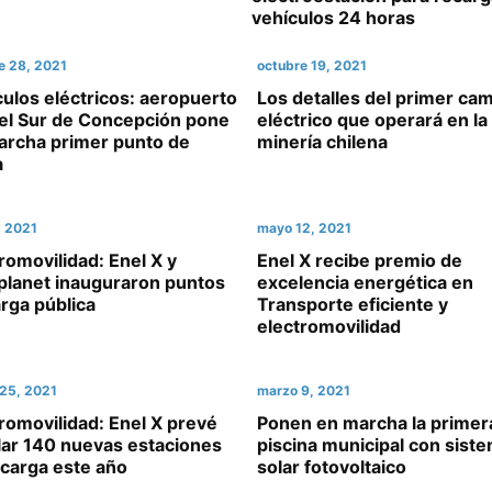
vehículos 24 horas
e 28, 2021
octubre 19, 2021
ulos eléctricos: aeropuerto
Los detalles del primer ca
iel Sur de Concepción pone
eléctrico que operará en la
archa primer punto de
minería chilena
a
, 2021
mayo 12, 2021
romovilidad: Enel X y
Enel X recibe premio de
planet inauguraron puntos
excelencia energética en
rga pública
Transporte eficiente y
electromovilidad
25, 2021
marzo 9, 2021
romovilidad: Enel X prevé
Ponen en marcha la primer
lar 140 nuevas estaciones
piscina municipal con sist
ecarga este año
solar fotovoltaico