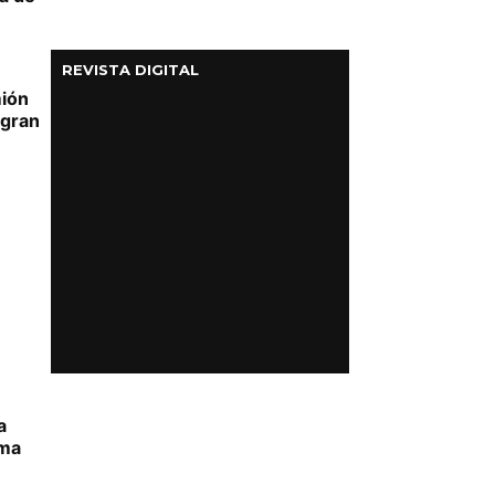
REVISTA DIGITAL
mión
 gran
a
ema