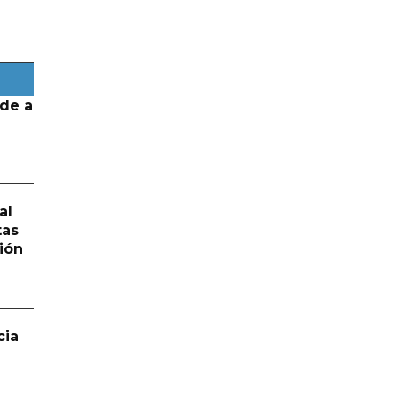
de a
al
tas
ión
cia