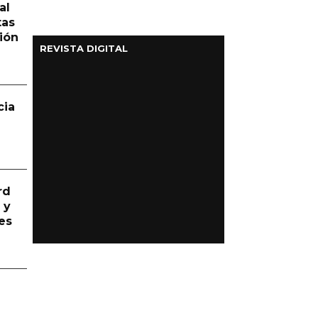
al
tas
ión
REVISTA DIGITAL
cia
rd
 y
es