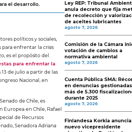
Ley REP: Tribunal Ambient
ra el desarrollo.
anula decreto que fija me
de recolección y valorizac
de aceites lubricantes
agosto 7, 2026
ores políticos y sociales,
Comisión de la Cámara ini
ara enfrentar la crisis
votación de cambios a
o, es el propósito del
normativa ambiental
agosto 7, 2026
stas para enfrentar la
 13 de julio a partir de las
Cuenta Pública SMA: Réco
Congreso Nacional, en
en denuncias gestionadas
más de 5.300 fiscalizacion
durante 2025
 Senado de Chile, es
agosto 7, 2026
n Europea en Chile, Rafael
special de Recursos
Finlandesa Korkia anuncia
Senado, Senadora Adriana
nuevo vicepresidente