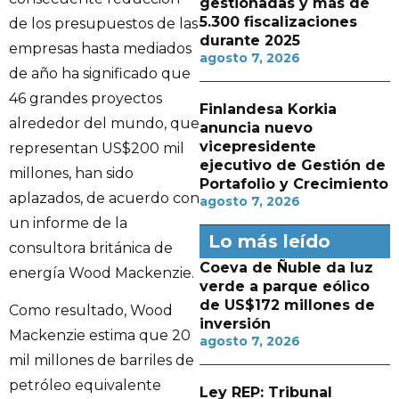
gestionadas y más de
5.300 fiscalizaciones
de los presupuestos de las
durante 2025
empresas hasta mediados
agosto 7, 2026
de año ha significado que
46 grandes proyectos
Finlandesa Korkia
alrededor del mundo, que
anuncia nuevo
vicepresidente
representan US$200 mil
ejecutivo de Gestión de
millones, han sido
Portafolio y Crecimiento
aplazados, de acuerdo con
agosto 7, 2026
un informe de la
Lo más leído
consultora británica de
Coeva de Ñuble da luz
energía Wood Mackenzie.
verde a parque eólico
de US$172 millones de
Como resultado, Wood
inversión
Mackenzie estima que 20
agosto 7, 2026
mil millones de barriles de
petróleo equivalente
Ley REP: Tribunal