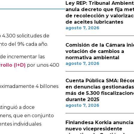
Ley REP: Tribunal Ambient
anula decreto que fija me
de recolección y valorizac
de aceites lubricantes
agosto 7, 2026
 4.300 solicitudes de
nto del 9% cada año.
Comisión de la Cámara ini
votación de cambios a
 de incrementar las
normativa ambiental
agosto 7, 2026
rollo (I+D)
por unos 400
Cuenta Pública SMA: Réco
roximadamente 4 billones
en denuncias gestionadas
más de 5.300 fiscalizacion
durante 2025
agosto 7, 2026
stinguió a doce
emens, que en conjunto
Finlandesa Korkia anuncia
entes individuales
nuevo vicepresidente