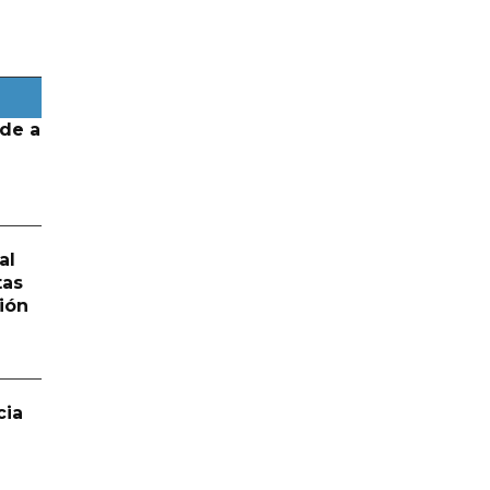
de a
al
tas
ión
cia