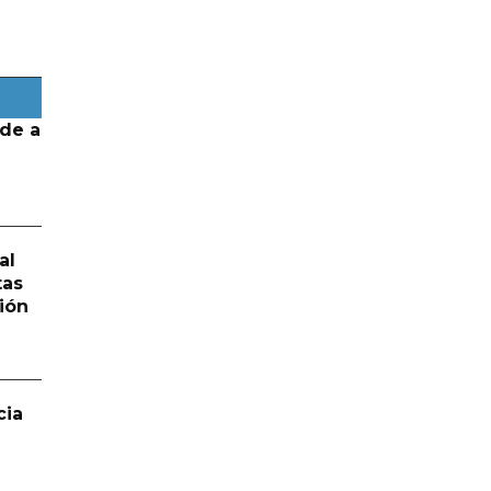
de a
al
tas
ión
cia