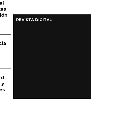
al
tas
ión
REVISTA DIGITAL
cia
rd
 y
es