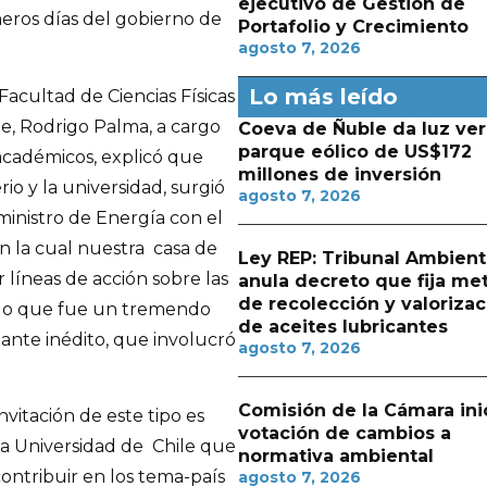
ejecutivo de Gestión de
meros días del gobierno de
Portafolio y Crecimiento
agosto 7, 2026
Lo más leído
Facultad de Ciencias Físicas
le, Rodrigo Palma, a cargo
Coeva de Ñuble da luz ver
parque eólico de US$172
académicos, explicó que
millones de inversión
rio y la universidad, surgió
agosto 7, 2026
ministro de Energía con el
en la cual nuestra casa de
Ley REP: Tribunal Ambient
 líneas de acción sobre las
anula decreto que fija me
de recolección y valorizac
, lo que fue un tremendo
de aceites lubricantes
tante inédito, que involucró
agosto 7, 2026
Comisión de la Cámara ini
itación de este tipo es
votación de cambios a
la Universidad de Chile que
normativa ambiental
contribuir en los tema-país
agosto 7, 2026