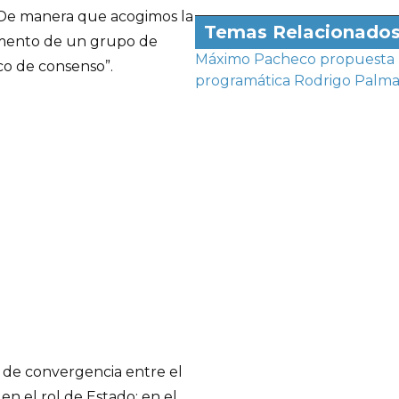
. De manera que acogimos la
Temas Relacionado
umento de un grupo de
Máximo Pacheco
propuesta
co de consenso”.
programática
Rodrigo Palm
s de convergencia entre el
 en el rol de Estado; en el