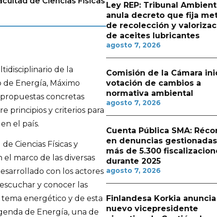
acultad de Ciencias Físicas
Ley REP: Tribunal Ambient
anula decreto que fija me
de recolección y valorizac
de aceites lubricantes
agosto 7, 2026
idisciplinario de la
Comisión de la Cámara ini
ro de Energía, Máximo
votación de cambios a
normativa ambiental
propuestas concretas
agosto 7, 2026
e principios y criterios para
en el país.
Cuenta Pública SMA: Réco
en denuncias gestionadas
 de Ciencias Físicas y
más de 5.300 fiscalizacion
 el marco de las diversas
durante 2025
agosto 7, 2026
esarrollado con los actores
e escuchar y conocer las
Finlandesa Korkia anuncia
al tema energético y de esta
nuevo vicepresidente
genda de Energía, una de