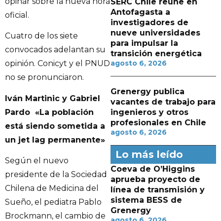
opinar sobre la nueva hora
SERC Chile reúne en
Antofagasta a
oficial.
investigadores de
nueve universidades
Cuatro de los siete
para impulsar la
convocados adelantan su
transición energética
agosto 6, 2026
opinión. Conicyt y el PNUD
no se pronunciaron.
Grenergy publica
Iván Martinic y Gabriel
vacantes de trabajo para
Pardo «La población
ingenieros y otros
profesionales en Chile
está siendo sometida a
agosto 6, 2026
un jet lag permanente»
Lo más leído
Según el nuevo
Coeva de O’Higgins
presidente de la Sociedad
aprueba proyecto de
Chilena de Medicina del
línea de transmisión y
sistema BESS de
Sueño, el pediatra Pablo
Grenergy
Brockmann, el cambio de
agosto 6, 2026