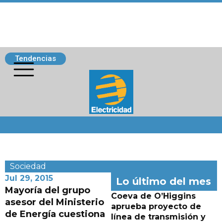
Tendencias
Siguenos
Sociedad
Jul 29, 2015
Lo último del mes
Mayoría del grupo
Coeva de O’Higgins
asesor del Ministerio
aprueba proyecto de
de Energía cuestiona
línea de transmisión y