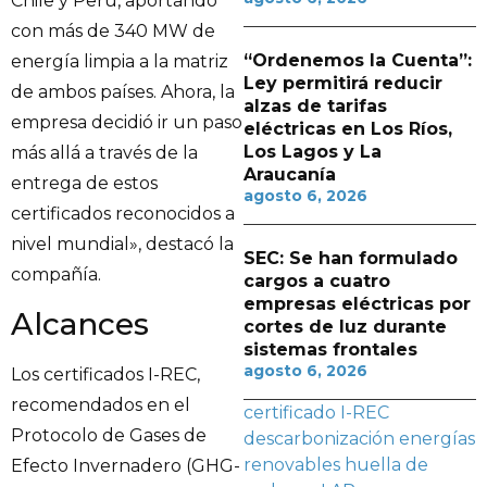
Chile y Perú, aportando
con más de 340 MW de
“Ordenemos la Cuenta”:
energía limpia a la matriz
Ley permitirá reducir
de ambos países. Ahora, la
alzas de tarifas
empresa decidió ir un paso
eléctricas en Los Ríos,
Los Lagos y La
más allá a través de la
Araucanía
entrega de estos
agosto 6, 2026
certificados reconocidos a
nivel mundial», destacó la
SEC: Se han formulado
compañía.
cargos a cuatro
empresas eléctricas por
Alcances
cortes de luz durante
sistemas frontales
agosto 6, 2026
Los certificados I-REC,
recomendados en el
certificado I-REC
Protocolo de Gases de
descarbonización
energías
renovables
huella de
Efecto Invernadero (GHG-