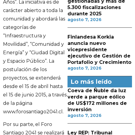
gestionadas y más de
Años”. La iniciativa es de
5.300 fiscalizaciones
carácter abierto a toda la
durante 2025
comunidad y abordará las
agosto 7, 2026
categorías de
“Infraestructura y
Finlandesa Korkia
anuncia nuevo
Movilidad”, “Comunidad y
vicepresidente
Energía” y “Ciudad Digital
ejecutivo de Gestión de
y Espacio Público”. La
Portafolio y Crecimiento
agosto 7, 2026
postulación de los
proyectos, se extenderá
Lo más leído
desde el 15 de abril hasta
Coeva de Ñuble da luz
el 15 de junio 2015, a través
verde a parque eólico
de la página
de US$172 millones de
inversión
www.forosantiago2041.cl.
agosto 7, 2026
Por su parte, el Foro
Ley REP: Tribunal
Santiago 2041 se realizará