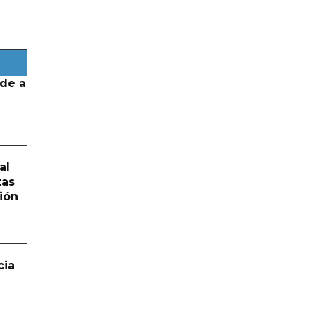
de a
al
tas
ión
cia