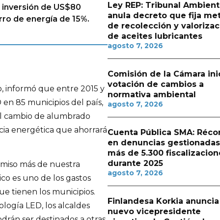
Ley REP: Tribunal Ambient
a inversión de US$80
anula decreto que fija me
orro de energía de 15%.
de recolección y valorizac
de aceites lubricantes
agosto 7, 2026
Comisión de la Cámara ini
votación de cambios a
, informó que entre 2015 y
normativa ambiental
D en 85 municipios del país,
agosto 7, 2026
el cambio de alumbrado
cia energética que ahorrará
Cuenta Pública SMA: Réco
en denuncias gestionadas
más de 5.300 fiscalizacion
durante 2025
miso más de nuestra
agosto 7, 2026
co es uno de los gastos
e tienen los municipios.
Finlandesa Korkia anuncia
logía LED, los alcaldes
nuevo vicepresidente
drán ser destinados a otras