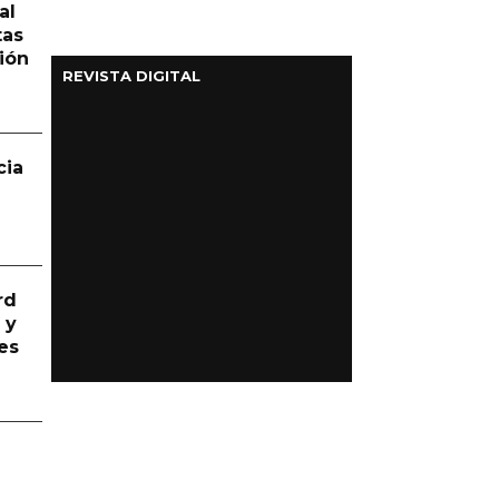
al
tas
ión
REVISTA DIGITAL
cia
rd
 y
es