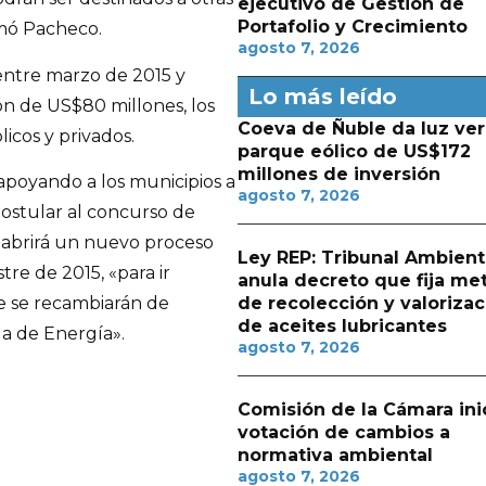
ejecutivo de Gestión de
Portafolio y Crecimiento
irmó Pacheco.
agosto 7, 2026
entre marzo de 2015 y
Lo más leído
ón de US$80 millones, los
Coeva de Ñuble da luz ver
icos y privados.
parque eólico de US$172
millones de inversión
 apoyando a los municipios a
agosto 7, 2026
postular al concurso de
 abrirá un nuevo proceso
Ley REP: Tribunal Ambient
re de 2015, «para ir
anula decreto que fija me
de recolección y valorizac
e se recambiarán de
de aceites lubricantes
a de Energía».
agosto 7, 2026
Comisión de la Cámara ini
votación de cambios a
normativa ambiental
agosto 7, 2026