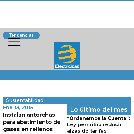
Tendencias
Siguenos
Sustentabilidad
Ene 13, 2015
Lo último del mes
Instalan antorchas
“Ordenemos la Cuenta”:
para abatimiento de
Ley permitirá reducir
gases en rellenos
alzas de tarifas