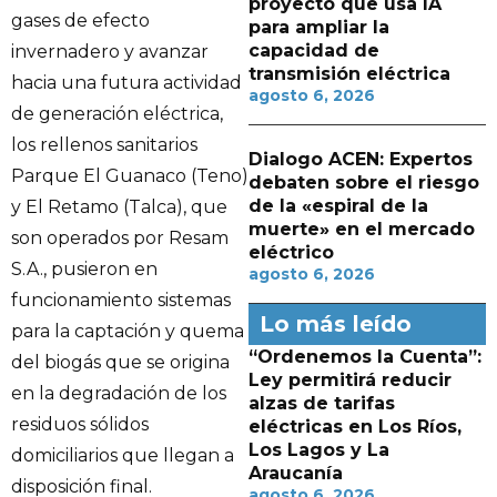
proyecto que usa IA
gases de efecto
para ampliar la
capacidad de
invernadero y avanzar
transmisión eléctrica
hacia una futura actividad
agosto 6, 2026
de generación eléctrica,
los rellenos sanitarios
Dialogo ACEN: Expertos
Parque El Guanaco (Teno)
debaten sobre el riesgo
de la «espiral de la
y El Retamo (Talca), que
muerte» en el mercado
son operados por Resam
eléctrico
S.A., pusieron en
agosto 6, 2026
funcionamiento sistemas
Lo más leído
para la captación y quema
“Ordenemos la Cuenta”:
del biogás que se origina
Ley permitirá reducir
en la degradación de los
alzas de tarifas
residuos sólidos
eléctricas en Los Ríos,
Los Lagos y La
domiciliarios que llegan a
Araucanía
disposición final.
agosto 6, 2026