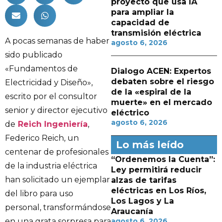
proyecto que usa IA
para ampliar la
capacidad de
transmisión eléctrica
A pocas semanas de haber
agosto 6, 2026
sido publicado
«Fundamentos de
Dialogo ACEN: Expertos
debaten sobre el riesgo
Electricidad y Diseño»,
de la «espiral de la
escrito por el consultor
muerte» en el mercado
senior y director ejecutivo
eléctrico
agosto 6, 2026
de
Reich Ingeniería
,
Federico Reich, un
Lo más leído
centenar de profesionales
“Ordenemos la Cuenta”:
de la industria eléctrica
Ley permitirá reducir
han solicitado un ejemplar
alzas de tarifas
eléctricas en Los Ríos,
del libro para uso
Los Lagos y La
personal, transformándose
Araucanía
en una grata sorpresa para
agosto 6, 2026