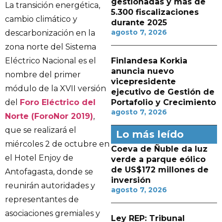
gestionadas y más de
La transición energética,
5.300 fiscalizaciones
cambio climático y
durante 2025
agosto 7, 2026
descarbonización en la
zona norte del Sistema
Eléctrico Nacional es el
Finlandesa Korkia
anuncia nuevo
nombre del primer
vicepresidente
módulo de la XVII versión
ejecutivo de Gestión de
del
Foro Eléctrico del
Portafolio y Crecimiento
agosto 7, 2026
Norte (ForoNor 2019)
,
que se realizará el
Lo más leído
miércoles 2 de octubre en
Coeva de Ñuble da luz
el Hotel Enjoy de
verde a parque eólico
de US$172 millones de
Antofagasta, donde se
inversión
reunirán autoridades y
agosto 7, 2026
representantes de
asociaciones gremiales y
Ley REP: Tribunal