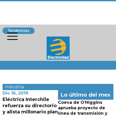
Tendencias
Siguenos
Industria
Dic 16, 2019
Lo último del mes
Eléctrica Interchile
Coeva de O’Higgins
refuerza su directorio
aprueba proyecto de
y alista millonario plan
línea de transmisión y