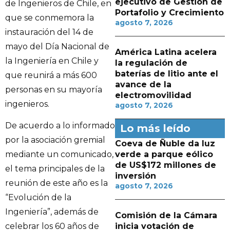
ejecutivo de Gestión de
de Ingenieros de Chile, en
Portafolio y Crecimiento
que se conmemora la
agosto 7, 2026
instauración del 14 de
mayo del Día Nacional de
América Latina acelera
la Ingeniería en Chile y
la regulación de
baterías de litio ante el
que reunirá a más 600
avance de la
personas en su mayoría
electromovilidad
ingenieros.
agosto 7, 2026
De acuerdo a lo informado
Lo más leído
por la asociación gremial
Coeva de Ñuble da luz
verde a parque eólico
mediante un comunicado,
de US$172 millones de
el tema principales de la
inversión
reunión de este año es la
agosto 7, 2026
“Evolución de la
Ingeniería”, además de
Comisión de la Cámara
inicia votación de
celebrar los 60 años de