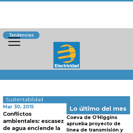
Tendencias
Siguenos
Sustentabilidad
Mar 30, 2015
Lo último del mes
Conflictos
Coeva de O’Higgins
ambientales: escasez
aprueba proyecto de
de agua enciende la
línea de transmisión y