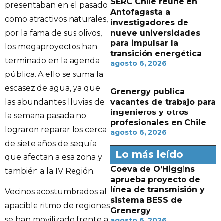
SERC Chile reúne en
presentaban en el pasado
Antofagasta a
como atractivos naturales,
investigadores de
por la fama de sus olivos,
nueve universidades
para impulsar la
los megaproyectos han
transición energética
terminado en la agenda
agosto 6, 2026
pública. A ello se suma la
escasez de agua, ya que
Grenergy publica
las abundantes lluvias de
vacantes de trabajo para
ingenieros y otros
la semana pasada no
profesionales en Chile
lograron reparar los cerca
agosto 6, 2026
de siete años de sequía
Lo más leído
que afectan a esa zona y
Coeva de O’Higgins
también a la IV Región.
aprueba proyecto de
línea de transmisión y
Vecinos acostumbrados al
sistema BESS de
apacible ritmo de regiones
Grenergy
se han movilizado frente a
agosto 6, 2026