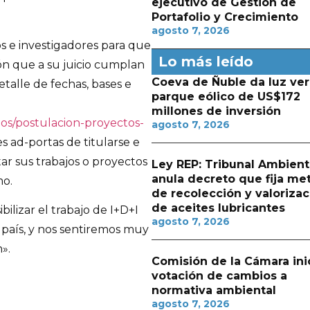
ejecutivo de Gestión de
Portafolio y Crecimiento
agosto 7, 2026
os e investigadores para que
Lo más leído
ón que a su juicio cumplan
Coeva de Ñuble da luz ver
etalle de fechas, bases e
parque eólico de US$172
millones de inversión
ios/postulacion-proyectos-
agosto 7, 2026
es ad-portas de titularse e
ar sus trabajos o proyectos
Ley REP: Tribunal Ambient
anula decreto que fija me
mo.
de recolección y valorizac
de aceites lubricantes
ibilizar el trabajo de I+D+I
agosto 7, 2026
 país, y nos sentiremos muy
».
Comisión de la Cámara ini
votación de cambios a
normativa ambiental
agosto 7, 2026