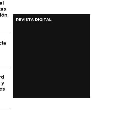
al
tas
ión
REVISTA DIGITAL
cia
rd
 y
es