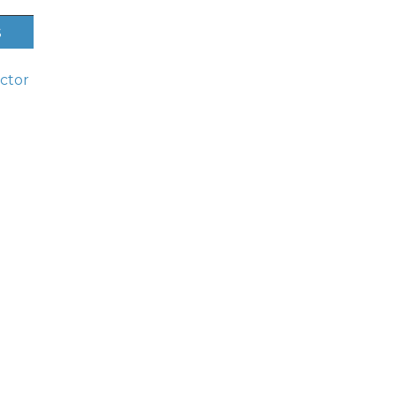
s
ctor