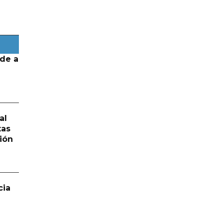
de a
al
tas
ión
cia