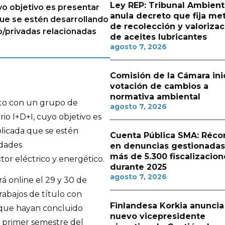
Ley REP: Tribunal Ambient
yo objetivo es presentar
anula decreto que fija me
que se estén desarrollando
de recolección y valorizac
o/privadas relacionadas
de aceites lubricantes
agosto 7, 2026
Comisión de la Cámara ini
votación de cambios a
normativa ambiental
nto con un grupo de
agosto 7, 2026
io I+D+I, cuyo objetivo es
plicada que se estén
Cuenta Pública SMA: Réco
idades
en denuncias gestionadas
más de 5.300 fiscalizacion
tor eléctrico y energético.
durante 2025
agosto 7, 2026
á online el 29 y 30 de
trabajos de título con
Finlandesa Korkia anuncia
 que hayan concluido
nuevo vicepresidente
 primer semestre del