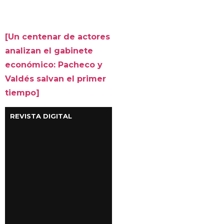
[Un centenar de actores
analizan el gabinete
económico: Pacheco y
Valdés salvan el primer
tiempo]
REVISTA DIGITAL